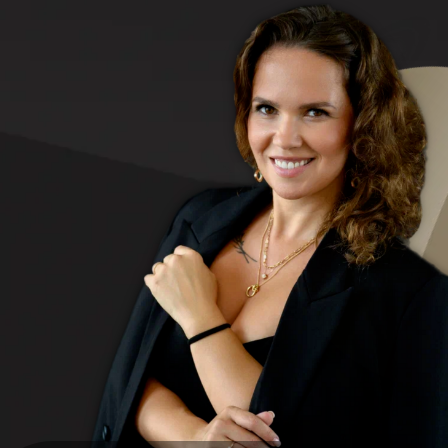
Дарья
профессиональный художник-
Петрик
декоратор, основатель единственной
лицензированной онлайн-школы
зеркальных картин